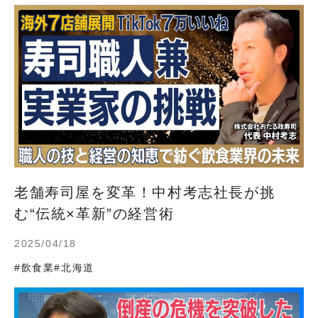
老舗寿司屋を変革！中村考志社長が挑
む“伝統×革新”の経営術
2025/04/18
#飲食業
#北海道