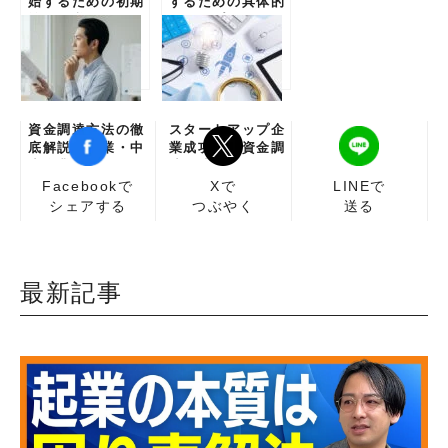
始するための初期
するための具体的
準備と必要な行動
ステップ
資金調達方法の徹
スタートアップ企
底解説：起業・中
業成功法：資金調
小企業のためのガ
達と成長戦略
イド
Facebookで
Xで
LINEで
シェアする
つぶやく
送る
最新記事