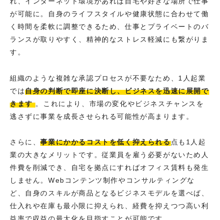
れ、インターネット環境があれば自宅や好きな場所で仕事
が可能に。自身のライフスタイルや健康状態に合わせて働
く時間を柔軟に調整できるため、仕事とプライベートのバ
ランスが取りやすく、精神的なストレス軽減にも繋がりま
す。
組織のような複雑な承認プロセスが不要なため、1人起業
では
自身の判断で即座に決断し、ビジネスを迅速に展開で
きます
。これにより、市場の変化やビジネスチャンスを
逃さずに事業を成長させられる可能性が高まります。
さらに、
事業にかかるコストを低く抑えられる
点も1人起
業の大きなメリットです。従業員を雇う必要がないため人
件費を削減でき、自宅を拠点にすればオフィス賃料も発生
しません。Webコンテンツ制作やコンサルティングな
ど、自身のスキルが商品となるビジネスモデルを選べば、
仕入れや在庫も最小限に抑えられ、経費を抑えつつ高い利
益率で収益の最大化を目指すことが可能です。