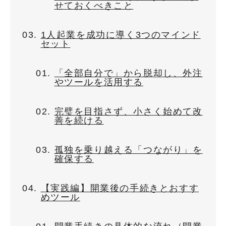
せておくべきこと
1人起業を成功に導く3つのマインド
セット
「全部自分で」から脱却し、外注
やツールを活用する
完璧を目指さず、小さく始めて改
善を続ける
孤独を乗り越える「つながり」を
確保する
【実践編】開業後の手続きとおすす
めツール