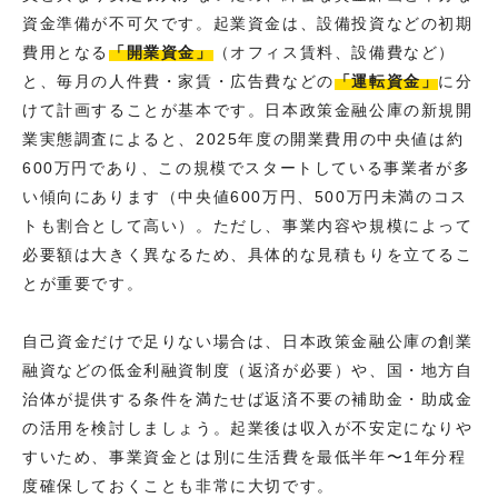
資金準備が不可欠です。起業資金は、設備投資などの初期
費用となる
「開業資金」
（オフィス賃料、設備費など）
と、毎月の人件費・家賃・広告費などの
「運転資金」
に分
けて計画することが基本です。日本政策金融公庫の新規開
業実態調査によると、2025年度の開業費用の中央値は約
600万円であり、この規模でスタートしている事業者が多
い傾向にあります（中央値600万円、500万円未満のコス
トも割合として高い）。ただし、事業内容や規模によって
必要額は大きく異なるため、具体的な見積もりを立てるこ
とが重要です。
自己資金だけで足りない場合は、日本政策金融公庫の創業
融資などの低金利融資制度（返済が必要）や、国・地方自
治体が提供する条件を満たせば返済不要の補助金・助成金
の活用を検討しましょう。起業後は収入が不安定になりや
すいため、事業資金とは別に生活費を最低半年〜1年分程
度確保しておくことも非常に大切です。