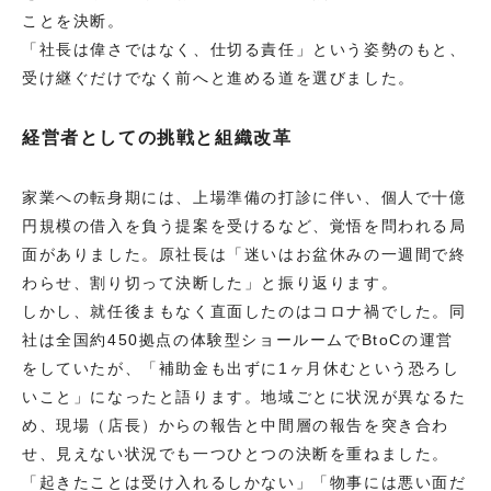
ことを決断。
「社長は偉さではなく、仕切る責任」という姿勢のもと、
受け継ぐだけでなく前へと進める道を選びました。
経営者としての挑戦と組織改革
家業への転身期には、上場準備の打診に伴い、個人で十億
円規模の借入を負う提案を受けるなど、覚悟を問われる局
面がありました。原社長は「迷いはお盆休みの一週間で終
わらせ、割り切って決断した」と振り返ります。
しかし、就任後まもなく直面したのはコロナ禍でした。同
社は全国約450拠点の体験型ショールームでBtoCの運営
をしていたが、「補助金も出ずに1ヶ月休むという恐ろし
いこと」になったと語ります。地域ごとに状況が異なるた
め、現場（店長）からの報告と中間層の報告を突き合わ
せ、見えない状況でも一つひとつの決断を重ねました。
「起きたことは受け入れるしかない」「物事には悪い面だ