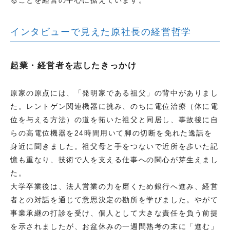
インタビューで見えた原社長の経営哲学
起業・経営者を志したきっかけ
原家の原点には、「発明家である祖父」の背中がありまし
た。レントゲン関連機器に挑み、のちに電位治療（体に電
位を与える方法）の道を拓いた祖父と同居し、事故後に自
らの高電位機器を24時間用いて脚の切断を免れた逸話を
身近に聞きました。祖父母と手をつないで近所を歩いた記
憶も重なり、技術で人を支える仕事への関心が芽生えまし
た。
大学卒業後は、法人営業の力を磨くため銀行へ進み、経営
者との対話を通じて意思決定の勘所を学びました。やがて
事業承継の打診を受け、個人として大きな責任を負う前提
を示されましたが、お盆休みの一週間熟考の末に「進む」