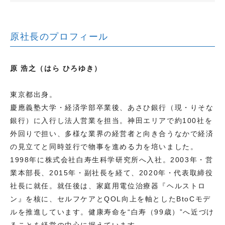
原社長のプロフィール
原 浩之（はら ひろゆき）
東京都出身。
慶應義塾大学・経済学部卒業後、あさひ銀行（現・りそな
銀行）に入行し法人営業を担当。神田エリアで約100社を
外回りで担い、多様な業界の経営者と向き合うなかで経済
の見立てと同時並行で物事を進める力を培いました。
1998年に株式会社白寿生科学研究所へ入社。2003年・営
業本部長、2015年・副社長を経て、2020年・代表取締役
社長に就任。就任後は、家庭用電位治療器『ヘルストロ
ン』を核に、セルフケアとQOL向上を軸としたBtoCモデ
ルを推進しています。健康寿命を“白寿（99歳）”へ近づけ
ることを経営の中心に据えています。