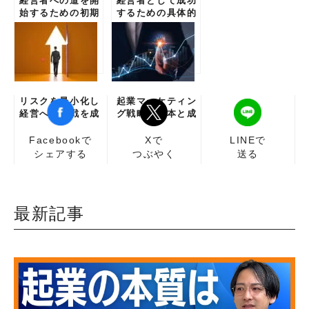
経営者への道を開
経営者として成功
始するための初期
するための具体的
準備と必要な行動
ステップ
リスクを最小化し
起業マーケティン
経営への挑戦を成
グ戦略の基本と成
功に導く方法
功事例
Facebookで
Xで
LINEで
シェアする
つぶやく
送る
最新記事