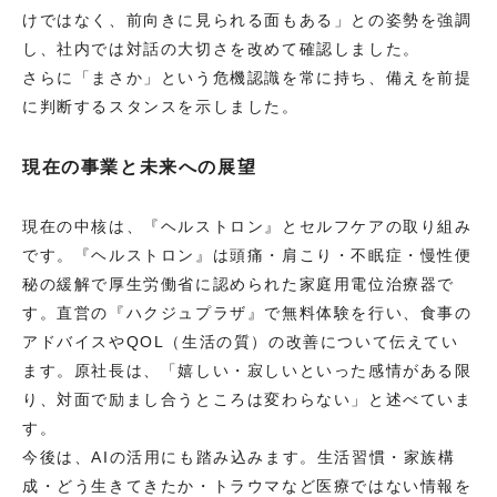
けではなく、前向きに見られる面もある」との姿勢を強調
し、社内では対話の大切さを改めて確認しました。
さらに「まさか」という危機認識を常に持ち、備えを前提
に判断するスタンスを示しました。
現在の事業と未来への展望
現在の中核は、『ヘルストロン』とセルフケアの取り組み
です。『ヘルストロン』は頭痛・肩こり・不眠症・慢性便
秘の緩解で厚生労働省に認められた家庭用電位治療器で
す。直営の『ハクジュプラザ』で無料体験を行い、食事の
アドバイスやQOL（生活の質）の改善について伝えてい
ます。原社長は、「嬉しい・寂しいといった感情がある限
り、対面で励まし合うところは変わらない」と述べていま
す。
今後は、AIの活用にも踏み込みます。生活習慣・家族構
成・どう生きてきたか・トラウマなど医療ではない情報を