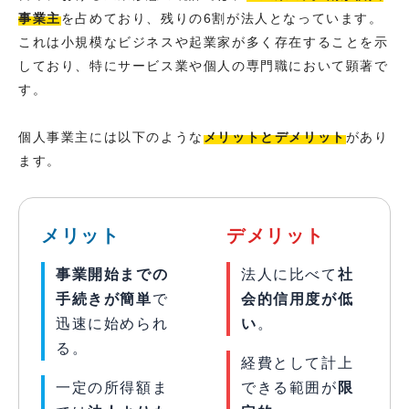
事業主
を占めており、残りの6割が法人となっています。
これは小規模なビジネスや起業家が多く存在することを示
しており、特にサービス業や個人の専門職において顕著で
す。
個人事業主には以下のような
メリットとデメリット
があり
ます。
メリット
デメリット
事業開始までの
法人に比べて
社
手続きが簡単
で
会的信用度が低
迅速に始められ
い
。
る。
経費として計上
一定の所得額ま
できる範囲が
限