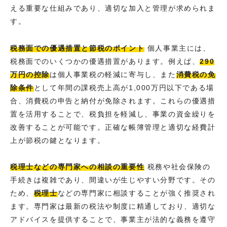
える重要な仕組みであり、適切な加入と管理が求められま
す。
税務面での優遇措置と節税のポイント
個人事業主には、
税務面でのいくつかの優遇措置があります。例えば、
290
万円の控除
は個人事業税の軽減に寄与し、また
消費税の免
除条件
として年間の課税売上高が1,000万円以下である場
合、消費税の申告と納付が免除されます。これらの優遇措
置を活用することで、税負担を軽減し、事業の資金繰りを
改善することが可能です。正確な帳簿管理と適切な経費計
上が節税の鍵となります。
税理士などの専門家への相談の重要性
税務や社会保険の
手続きは複雑であり、間違いが生じやすい分野です。その
ため、
税理士
などの専門家に相談することが強く推奨され
ます。専門家は最新の税法や制度に精通しており、適切な
アドバイスを提供することで、事業主が法的な義務を遵守