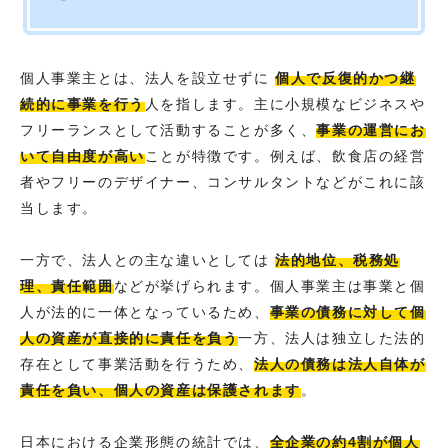
個人事業主とは、法人を設立せずに
個人で反復的かつ継
続的に事業を行う
人を指します。主に小規模なビジネスや
フリーランスとして活動することが多く、
事業の運営にお
いて自由度が高い
ことが特徴です。例えば、飲食店の経営
者やフリーのデザイナー、コンサルタントなどがこれに該
当します。
一方で、法人との主な違いとしては
法的地位、税務処
理、責任範囲
などが挙げられます。個人事業主は事業と個
人が法的に一体となっているため、
事業の債務に対して個
人の資産が直接的に責任を負う
一方、法人は独立した法的
存在として事業活動を行うため、
法人の債務は法人自体が
責任を負い、個人の資産は保護されます
。
日本における企業形態の統計では、
全企業の約4割が個人