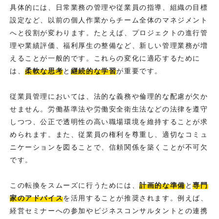
具体的には、日常業務の管理や従業員の指導、組織の目標
設定など、以前の個人作業からチーム全体のマネジメント
へと役割が変わります。たとえば、プロジェクトの進行管
理や業績評価、福利厚生の整備など、新しい管理業務が増
えることが一般的です。これらの変化に適応するために
は、
柔軟な思考
と
継続的な学習
が重要です。
従業員管理においては、法的な義務や倫理的な配慮が欠か
せません。労働基準法や労働安全衛生法などの法律を遵守
しつつ、公正で透明性の高い職場環境を維持することが求
められます。また、従業員の権利を尊重し、適切なコミュ
ニケーションを図ることで、信頼関係を築くことが不可欠
です。
この転換をスムーズに行うためには、
計画的な準備
と
専門
家のアドバイス
を活用することが推奨されます。例えば、
経営セミナーへの参加やビジネスコンサルタントとの連携