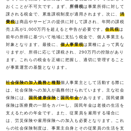
おくことが不可欠です。まず、
所得税
は事業所得に対して
課される税金で、累進課税制度が適用されます。次に、
消
費税
は商品やサービスの提供に対して課され、年間の課税
売上高が1,000万円を超えると申告が必要です。
住民税
は
前年の所得に基づいて地域に支払う税金で、個人事業主も
対象となります。最後に、
個人事業税
は業種によって異な
りますが、所得に応じて課税され、290万円の控除があり
ます。これらの税金を正確に把握し、適切に管理すること
が事業運営の基盤となります。
社会保険の加入義務と種類
個人事業主として活動する際に
は、社会保険への加入が義務付けられています。主な社会
保険には、
国民健康保険
と
国民年金
があります。国民健康
保険は医療費の一部をカバーし、国民年金は老後の生活を
支えるための年金です。また、従業員を雇用する場合に
は、労災保険や雇用保険への加入も必要となります。これ
らの社会保険制度は、事業主自身とその従業員の生活を支