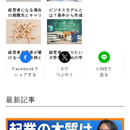
経営者になる場合
ビジネスモデルと
の就職先とキャリ
は？基本から作成
ア形成方法
方法まで徹底解説
経営者志望者が避
経営者になりたい
けるべき失敗例と
大学生のための学
その解決策のまと
び方と行動
め
Facebookで
Xで
LINEで
シェアする
つぶやく
送る
最新記事