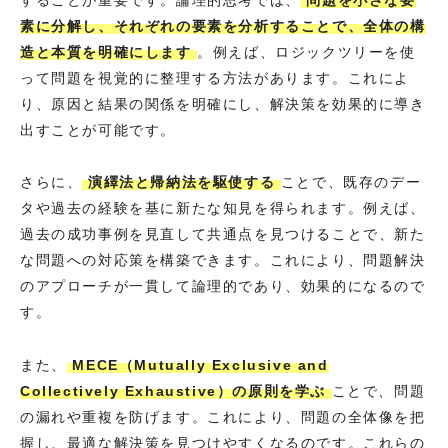
することが重要です。論理的思考では、
問題を小さな要
素に分解し、それぞれの要素を分析することで、全体の構
造と本質を明確にします
。例えば、ロジックツリーを使
って問題を視覚的に整理する方法があります。これによ
り、原因と結果の関係を明確にし、解決策を効果的に導き
出すことが可能です。
さらに、
演繹法と帰納法を駆使する
ことで、既存のデー
タや過去の経験を基に新たな知見を得られます。例えば、
過去の成功事例を見直して共通点を見つけることで、新た
な問題への対応策を構築できます。これにより、問題解決
のアプローチが一貫して論理的であり、効果的になるので
す。
また、
MECE（Mutually Exclusive and
Collectively Exhaustive）の原則を学ぶ
ことで、問題
の漏れや重複を防げます。これにより、問題の全体像を把
握し、最適な解決策を見つけやすくなるのです。これらの