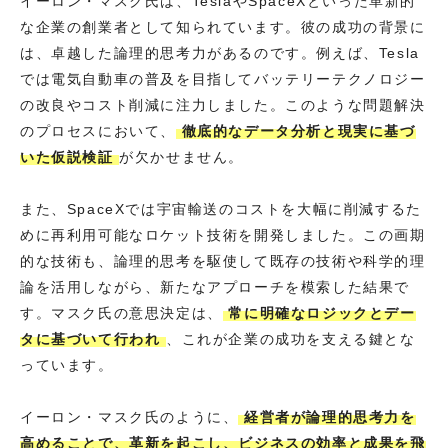
イーロン・マスク氏は、TeslaやSpaceXといった革新的
な企業の創業者として知られています。彼の成功の背景に
は、卓越した論理的思考力があるのです。例えば、Tesla
では電気自動車の普及を目指してバッテリーテクノロジー
の改良やコスト削減に注力しました。このような問題解決
のプロセスにおいて、
徹底的なデータ分析と現実に基づ
いた仮説検証
が欠かせません。
また、SpaceXでは宇宙輸送のコストを大幅に削減するた
めに再利用可能なロケット技術を開発しました。この画期
的な技術も、論理的思考を駆使して既存の技術や科学的理
論を活用しながら、新たなアプローチを模索した結果で
す。マスク氏の意思決定は、
常に明確なロジックとデー
タに基づいて行われ
、これが企業の成功を支える鍵とな
っています。
イーロン・マスク氏のように、
経営者が論理的思考力を
高めることで、革新を起こし、ビジネスの効率と成果を飛